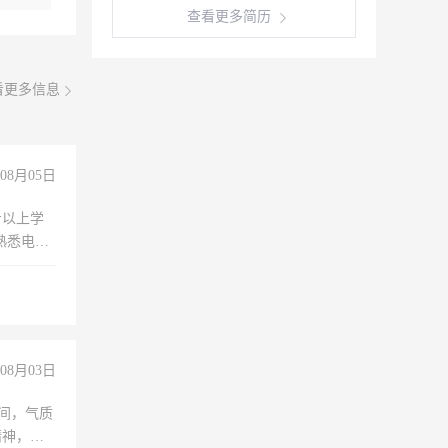
查看更多简历
看更多信息
08月05日
专以上学
，熟悉电脑
队精神，
险，
08月03日
之间，气质
精神，有