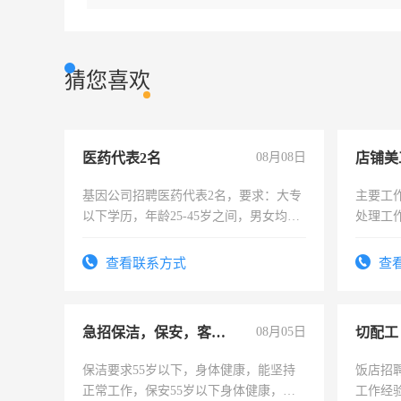
猜您喜欢
医药代表2名
08月08日
店铺美
基因公司招聘医药代表2名，要求：大专
主要工
以下学历，年龄25-45岁之间，男女均
处理工
可，需要具有营销经验，从事过医药代
作时间
表或者有医学资质的优先，底薪+绩效，
查看联系方式
查
交五险。
急招保洁，保安，客服，工程
08月05日
切配工
保洁要求55岁以下，身体健康，能坚持
饭店招
正常工作，保安55岁以下身体健康，有
工作经