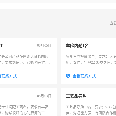
查
工
08月05日
车险内勤1名
作是公司产品在网络店铺的图片
负责车险报价出单，要求：大
作，要求熟练运用PS修图软件,工
历，女性，年龄22-35岁之间
每天8小时，待遇优厚。
操作，工作态度认真，具有团
试用期1-3个月，转正后交纳五
看联系方式
查看联系方式
08月03日
工艺品导购
聘专业切配工两名，要求有丰富
工艺品导购10名，要求;18-35
验，能够很好的协助厨师的工
佳，沟通能力强，有团队合作