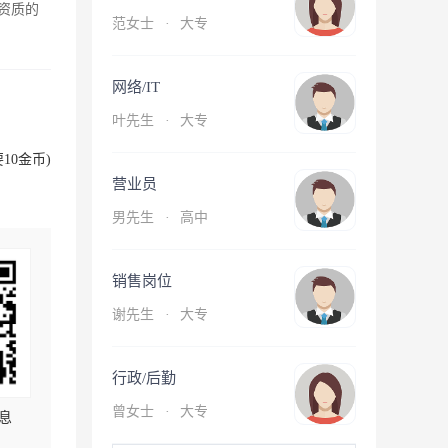
资质的
范女士
·
大专
网络/IT
叶先生
·
大专
10金币)
营业员
男先生
·
高中
销售岗位
谢先生
·
大专
行政/后勤
曾女士
·
大专
息