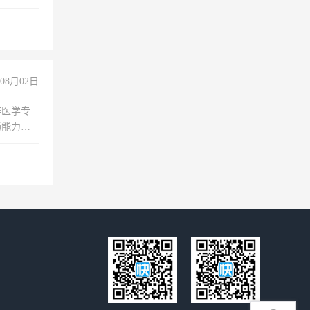
08月02日
非医学专
通能力