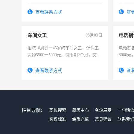
责任心形象端庄，遵纪守法，无犯罪记
作。包吃
录，客服要求45岁以下高中以上文化，
4500。
查看联系方式
查
懂电脑工作认真，性格开朗有良好沟通
能力，工程，懂水电维修。
车间女工
08月03日
电话销
招聘18周岁一45岁的车间女工，计件工
电话销售
资约3500一5000元，试用期2个月，交五
8000
险，有年薪假，年底福利
查看联系方式
查
栏目导航:
职位搜索
简历中心
名企展示
一句话
套餐标准
金币充值
意见建议
联系我