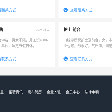
住，每月有公休，工资3500-
上进心，有工作经验者优先！
看联系方式
查看联系方式
售
08月02日
护士 前台
50名，男女不限，月工资4000-
口腔诊所聘护士及前台，女，
元，单休，法定节假日休。
业也可，形象好，气质佳，沟
强。面试，周日休息。
看联系方式
查看联系方式
信息
招聘资讯
发布简历
企业入驻
会员中心
法律申明
们