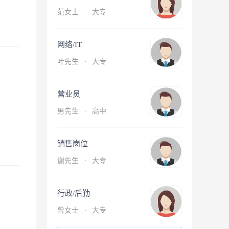
范女士
·
大专
网络/IT
叶先生
·
大专
营业员
男先生
·
高中
销售岗位
谢先生
·
大专
行政/后勤
曾女士
·
大专