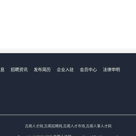
信息
招聘资讯
发布简历
企业入驻
会员中心
法律申明
们
古蔺人才网,古蔺招聘网,古蔺人才市场,古蔺人事人才网